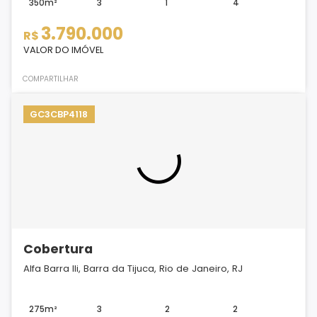
350m²
3
1
4
3.790.000
R$
VALOR DO IMÓVEL
COMPARTILHAR
GC3CBP4118
Cobertura
Alfa Barra IIi, Barra da Tijuca, Rio de Janeiro, RJ
275m²
3
2
2