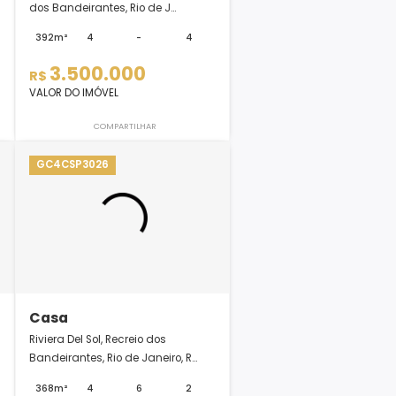
Casa
Del Sol, Recreio
Recreio Dos Bandeirantes, Recreio
 d...
dos Bandeirantes, Rio de J...
-
3
392m²
4
-
4
0
3.500.000
R$
VALOR DO IMÓVEL
LHAR
COMPARTILHAR
GC4CSP3026