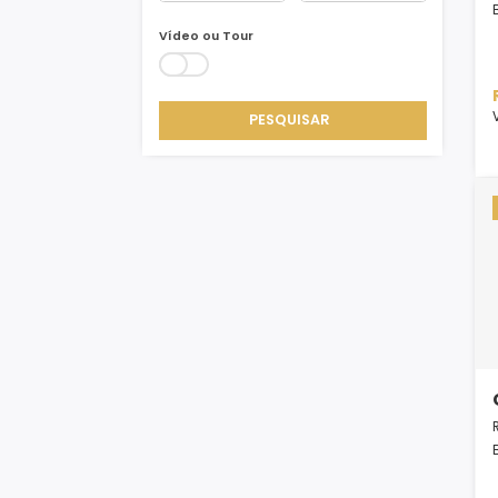
Área Min/Max
m²
m²
Vídeo ou Tour
PESQUISAR