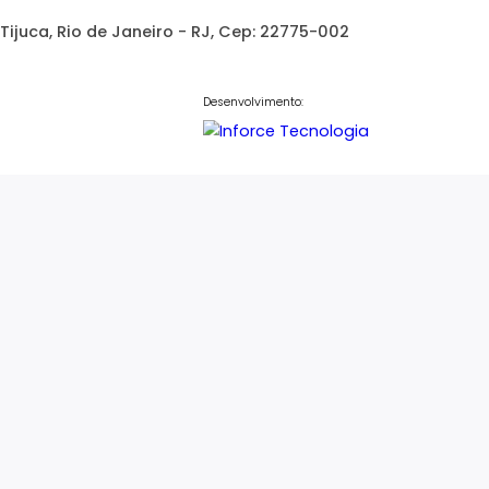
Atendimento
21) 97250-7770
@griecco.com.br
/
nina@griecco.com.br
1 - Barra da Tijuca, Rio de Janeiro - RJ, Cep: 22775-00
Desenvolvimento: