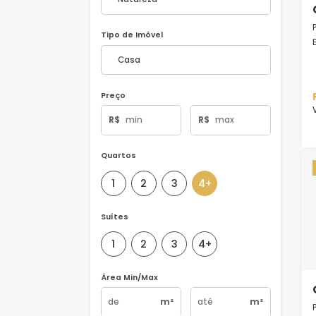
Natureza do Imóvel
Tipo de Imóvel
Preço
R$
R$
Quartos
1
2
3
4+
Suítes
1
2
3
4+