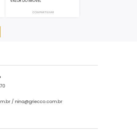
Casa
 Bandeirantes,
Art Life, Recreio dos Bandeirantes,
Rio de Janeiro, RJ
-
3
390m²
4
3
3
0
3.200.000
R$
VALOR DO IMÓVEL
LHAR
COMPARTILHAR
EGAR MAIS