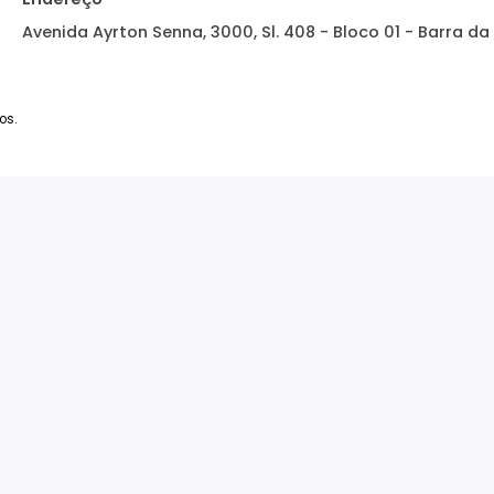
bre a Imobiliária
Tipos de Imóveis
Central de 
ale Conosco
Apartamentos à Venda
Whatsapp: (
Griecco Imobiliária
Casas à Venda
Emails:
atendimento
Coberturas à Venda
Terrenos à Venda
Endereço
Avenida Ayrton Senna, 3000, Sl. 408 - Bloco 0
reservados.