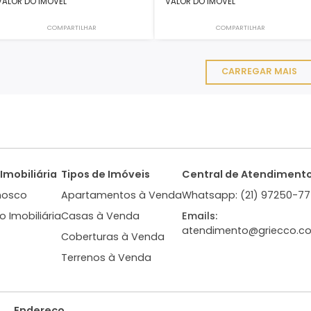
Casa
Casa
Nova Barra, Recreio dos
Art Life, Recreio dos
Bandeirantes, Rio de Janeiro, RJ
Rio de Janeiro, RJ
250m²
4
5
2
340m²
4
1.700.000
3.450.00
R$
R$
VALOR DO IMÓVEL
VALOR DO IMÓVEL
COMPARTILHAR
COMPARTI
CARR