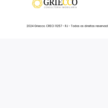
Imóveis à Venda
So
Imóveis à Venda na Barra da Tijuca
F
Lançamentos
A 
Prontos
Locação
2024 Griecco. CRECI 11257 - RJ - Todos os direitos 