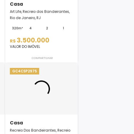
Casa
eio dos
Art Life, Recreio dos Bandeirantes,
Janeiro, R...
Rio de Janeiro, RJ
1
-
320m²
4
2
1
0
3.500.000
R$
VALOR DO IMÓVEL
LHAR
COMPARTILHAR
GC4CSP2975