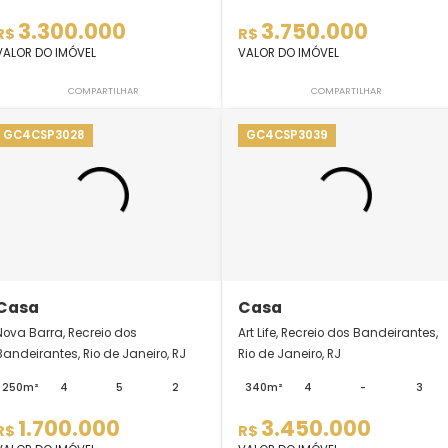
Casa
Casa
Riviera Del Sol, Recreio dos
Riviera Del Sol, Recr
Bandeirantes, Rio de Janeiro, R...
Bandeirantes, Rio de 
340m²
4
2
2
450m²
4
3.300.000
3.750.00
R$
R$
VALOR DO IMÓVEL
VALOR DO IMÓVEL
COMPARTILHAR
COMPARTI
GC4CSP3028
GC4CSP3039