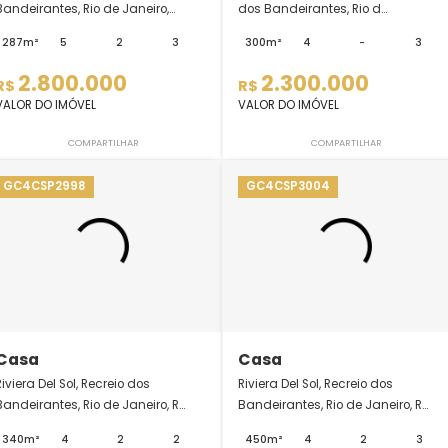
Casa
Casa
Parc Des Palmiers, Recreio dos
Condominio Rivieira 
Bandeirantes, Rio de Janeiro,...
dos Bandeirantes, Rio
287m²
5
2
3
300m²
4
2.800.000
2.300.00
R$
R$
VALOR DO IMÓVEL
VALOR DO IMÓVEL
COMPARTILHAR
COMPARTI
GC4CSP2998
GC4CSP3004