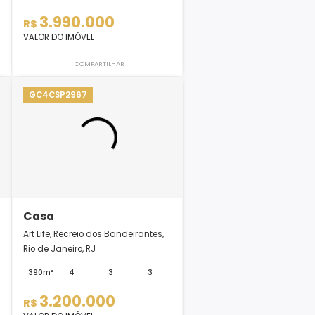
Casa
eio dos
Riviera Del Sol, Recreio dos
Janeiro, R...
Bandeirantes, Rio de Janeiro, R...
2
3
368m²
4
6
2
0
3.990.000
R$
VALOR DO IMÓVEL
LHAR
COMPARTILHAR
GC4CSP2967