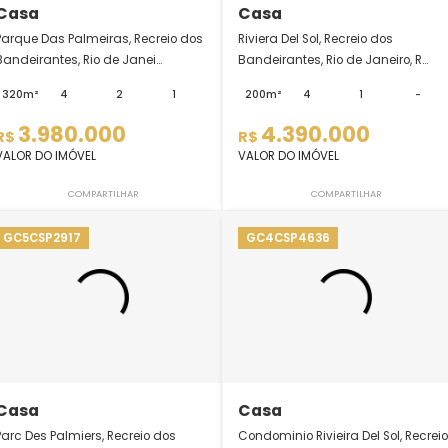
Casa
Casa
Parque Das Palmeiras, Recreio dos
Riviera Del Sol, Recr
Bandeirantes, Rio de Janei...
Bandeirantes, Rio de 
320m²
4
2
1
200m²
4
3.980.000
4.390.00
R$
R$
VALOR DO IMÓVEL
VALOR DO IMÓVEL
COMPARTILHAR
COMPARTI
GC5CSP2917
GC4CSP4636