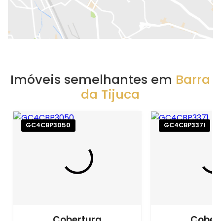
Imóveis semelhantes em
Barra
da Tijuca
GC4CBP3050
GC4CBP3371
Cobertura
Cober