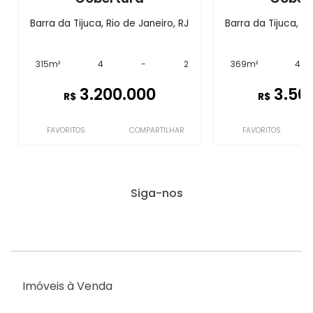
Barra da Tijuca, Rio de Janeiro, RJ
Barra da Tijuca, Ri
315m²
4
-
2
369m²
4
3.200.000
3.50
R$
R$
FAVORITOS
COMPARTILHAR
FAVORITOS
Siga-nos
Imóveis à Venda