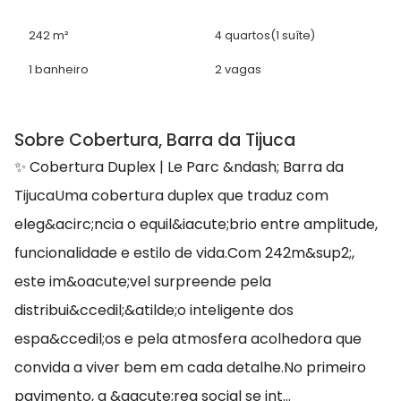
242 m²
4 quartos
(1 suíte)
1 banheiro
2 vagas
Sobre Cobertura, Barra da Tijuca
✨ Cobertura Duplex | Le Parc &ndash; Barra da
TijucaUma cobertura duplex que traduz com
eleg&acirc;ncia o equil&iacute;brio entre amplitude,
funcionalidade e estilo de vida.Com 242m&sup2;,
este im&oacute;vel surpreende pela
distribui&ccedil;&atilde;o inteligente dos
espa&ccedil;os e pela atmosfera acolhedora que
convida a viver bem em cada detalhe.No primeiro
pavimento, a &aacute;rea social se int...