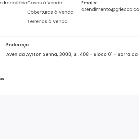
313m²
3
-
2
300m²
3
3.245.000
2.
R$
R$
FAVORITOS
COMPARTILHAR
FAVORITOS
bre a Imobiliária
Tipos de Imóveis
Central de 
ale Conosco
Apartamentos à Venda
Whatsapp: (
Griecco Imobiliária
Casas à Venda
Emails:
atendimento
Coberturas à Venda
Terrenos à Venda