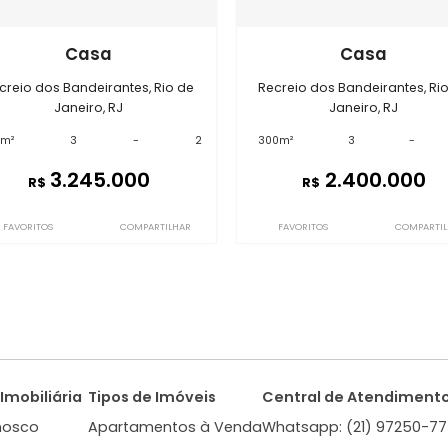
óveis semelhantes em
Recreio do
GC3CSP3139
GC3CSP3382
Casa
C
Recreio dos Bandeirantes, Rio de
Recreio dos Ban
Janeiro, RJ
Jane