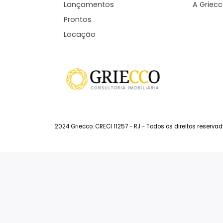
287m²
3
-
2
3.100.000
R$
FAVORITOS
COMPARTILHAR
Siga-nos
Imóveis à Venda
So
Imóveis à Venda na Barra da Tijuca
F
Lançamentos
A 
Prontos
Locação