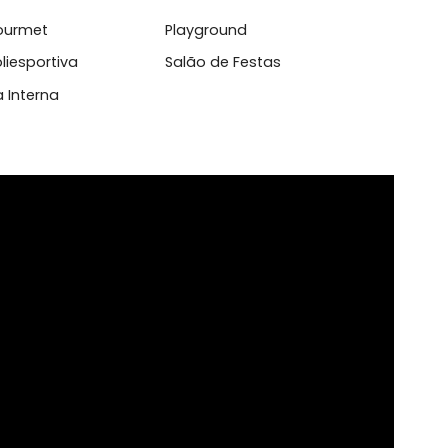
dim
Lavabo
aço Gourmet
Playground
dra Poliesportiva
Salão de Festas
urança Interna