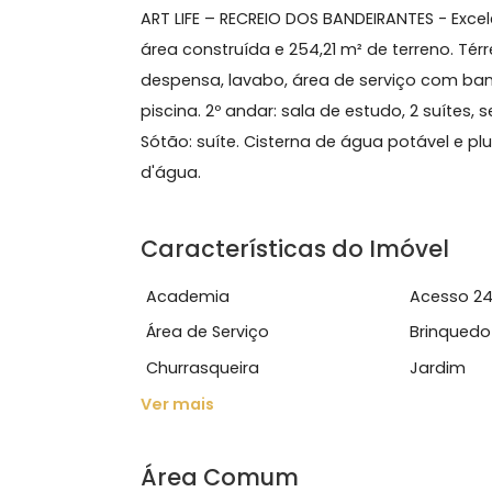
286 m²
3 quartos
(3 suítes)
1 banheiro
1 vag
Sobre Casa, Recreio dos 
ART LIFE – RECREIO DOS BANDEIRANTES
área construída e 254,21 m² de terren
despensa, lavabo, área de serviço c
piscina. 2º andar: sala de estudo, 2 
Sótão: suíte. Cisterna de água potáv
d'água.
Características do Imóve
Academia
Ace
Área de Serviço
Bri