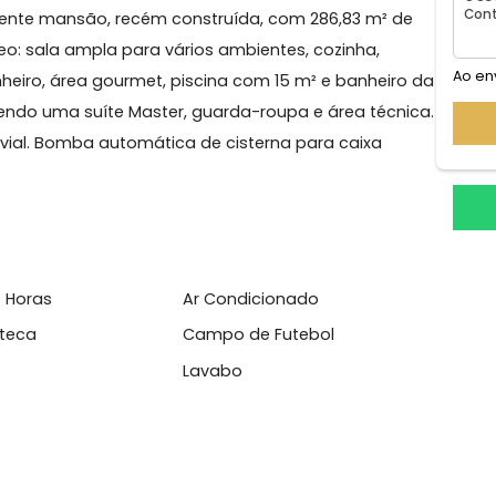
a
Bandeirantes
 - Excelente mansão, recém construída, com 286,83 m² 
o. Térreo: sala ampla para vários ambientes, cozinha,
om banheiro, área gourmet, piscina com 15 m² e banhei
suítes, sendo uma suíte Master, guarda-roupa e área téc
el e pluvial. Bomba automática de cisterna para caixa
l
sso 24 Horas
Ar Condicionado
nquedoteca
Campo de Futebol