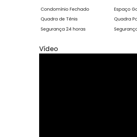
Churrasqueira
Jar
Ver mais
Área Comum
Condomínio Fechado
Esp
Quadra de Tênis
Qua
Segurança 24 horas
Seg
Vídeo