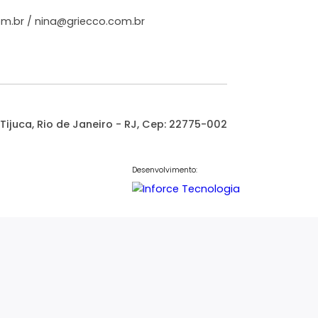
-
2
316m²
3
-
2
400.000
3.000.000
R$
COMPARTILHAR
FAVORITOS
COMPARTILHAR
Atendimento
21) 97250-7770
@griecco.com.br
/
nina@griecco.com.br