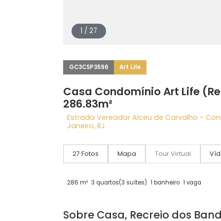
1 / 27
GC3CSP3596
Art Life
Casa Condomínio Art Life
286.83m²
Estrada Vereador Alceu de Carvalho 
Janeiro, RJ
27 Fotos
Mapa
Tour Virtual