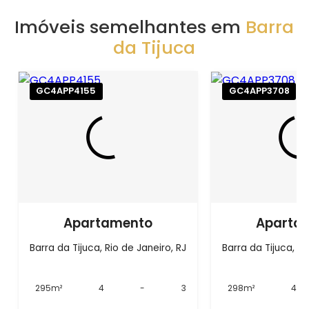
Imóveis semelhantes em
Barra
da Tijuca
GC4APP4155
GC4APP3708
Apartamento
Aparta
Barra da Tijuca, Rio de Janeiro, RJ
Barra da Tijuca, Ri
295m²
4
-
3
298m²
4