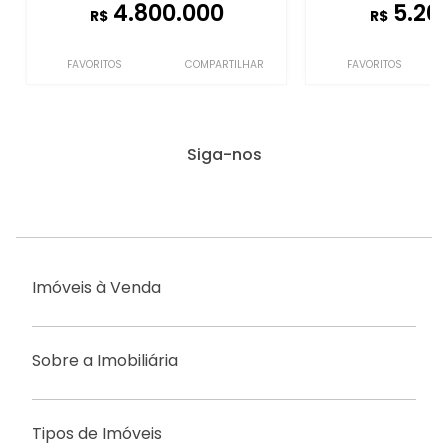
4.800.000
5.20
R$
R$
FAVORITOS
COMPARTILHAR
FAVORITOS
Siga-nos
Imóveis à Venda
Sobre a Imobiliária
Tipos de Imóveis