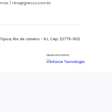
.000
3.700.000
R$
COMPARTILHAR
FAVORITOS
COMPARTILHAR
Atendimento
21) 97250-7770
@griecco.com.br
/
nina@griecco.com.br