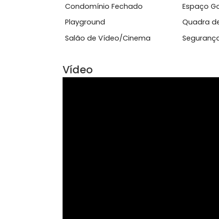
Churrasqueira
Clo
Ver mais
Área Comum
Condomínio Fechado
Esp
Playground
Qua
Salão de Vídeo/Cinema
Seg
Vídeo