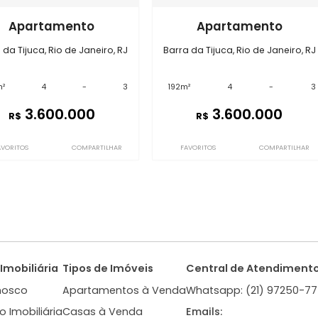
Imóveis semelhantes em
Barra 
GC4APP2650
GC4APP4386
Apartamento
Apartam
Barra da Tijuca, Rio de Janeiro, RJ
Barra da Tijuca, Rio
397m²
4
-
3
192m²
4