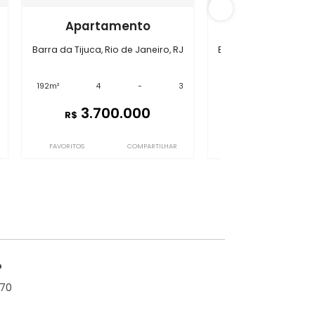
da Tijuca
GC4APP4445
ento
Apartamento
 de Janeiro, RJ
Barra da Tijuca, Rio de Janeiro, RJ
-
3
192m²
4
-
3