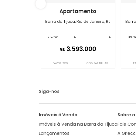
GC4APP2791
Apartamento
Barra da Tijuca, Rio de Janeiro, RJ
287m²
4
-
4