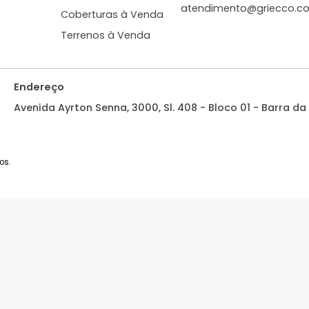
3.600.000
3.600
R$
R$
FAVORITOS
COMPARTILHAR
FAVORITOS
bre a Imobiliária
Tipos de Imóveis
Central de 
ale Conosco
Apartamentos à Venda
Whatsapp: (
Griecco Imobiliária
Casas à Venda
Emails:
atendimento
Coberturas à Venda
Terrenos à Venda