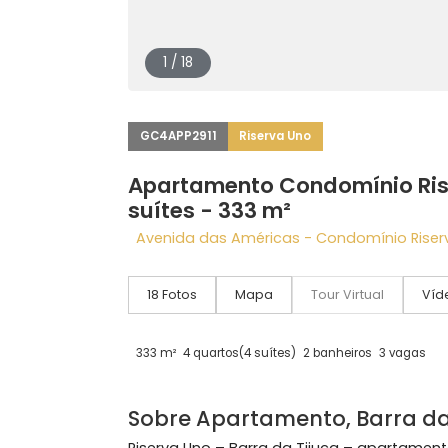
1 / 18
GC4APP2911
Riserva Uno
Apartamento Condomínio 
suítes - 333 m²
Avenida das Américas - Condomínio R
18 Fotos
Mapa
Tour Virtual
333 m²
4 quartos
(4 suítes)
2 banheiros
3 v