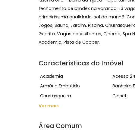
Sobre Apartamento, Barr
Riserva Uno – Barra da Tijuca – apar
fechamento de blindex na varanda, ,
primeiríssima qualidade, sol da man
Jogos, Sauna, Jardim, Piscina, Churra
Guarita, Vagas de Visitantes, Cine
Academia, Pista de Cooper.
Características do Imóve
Academia
Ace
Armário Embutido
Ban