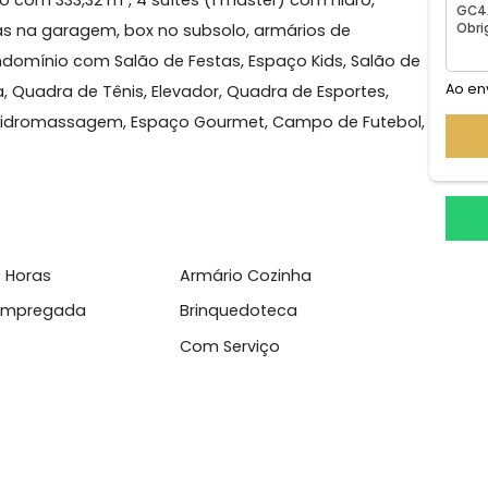
a da Tijuca
tamento com 333,32 m², 4 suítes (1 master) com hidro,
 3 vagas na garagem, box no subsolo, armários de
hã. Condomínio com Salão de Festas, Espaço Kids, Salã
squeira, Quadra de Tênis, Elevador, Quadra de Esportes,
ma, Spa Hidromassagem, Espaço Gourmet, Campo de Fut
l
sso 24 Horas
Armário Cozinha
heiro Empregada
Brinquedoteca