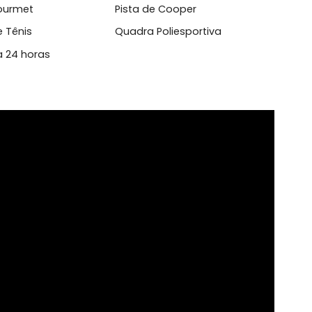
set
Com Serviço
aço Gourmet
Pista de Cooper
dra de Tênis
Quadra Poliesportiva
urança 24 horas