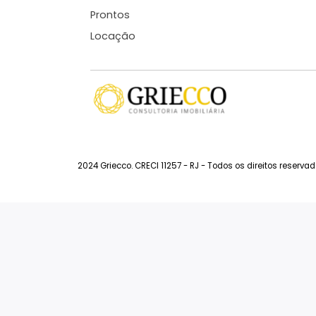
3.593.000
R$
FAVORITOS
COMPARTILHAR
Siga-nos
Imóveis à Venda
So
Imóveis à Venda na Barra da Tijuca
F
Lançamentos
A 
Prontos
Locação