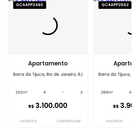
GC4APP2480
GC4APP2562
Apartamento
Aparta
Barra da Tijuca, Rio de Janeiro, RJ
Barra da Tijuca, Ri
292m²
4
-
3
289m²
4
3.100.000
3.90
R$
R$
FAVORITOS
COMPARTILHAR
FAVORITOS