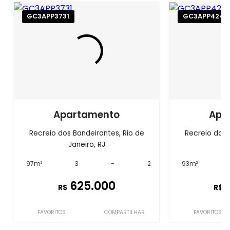
GC3APP3731
GC3APP4243
Apartamento
Apa
Recreio dos Bandeirantes, Rio de
Recreio dos 
Janeiro, RJ
J
97m²
3
-
2
93m²
625.000
R$
R$
FAVORITOS
COMPARTILHAR
FAVORITOS