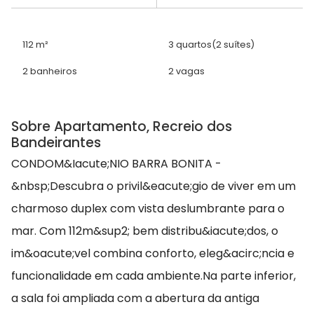
112 m²
3 quartos
(2 suítes)
2 banheiros
2 vagas
Sobre Apartamento, Recreio dos
Bandeirantes
CONDOM&Iacute;NIO BARRA BONITA -
&nbsp;Descubra o privil&eacute;gio de viver em um
charmoso duplex com vista deslumbrante para o
mar. Com 112m&sup2; bem distribu&iacute;dos, o
im&oacute;vel combina conforto, eleg&acirc;ncia e
funcionalidade em cada ambiente.Na parte inferior,
a sala foi ampliada com a abertura da antiga