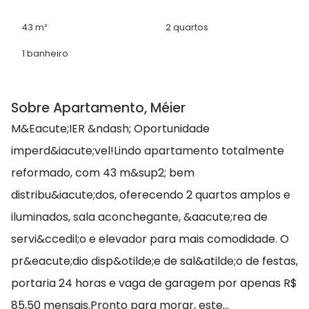
43 m²
2 quartos
1 banheiro
Sobre Apartamento, Méier
M&Eacute;IER &ndash; Oportunidade
imperd&iacute;vel!Lindo apartamento totalmente
reformado, com 43 m&sup2; bem
distribu&iacute;dos, oferecendo 2 quartos amplos e
iluminados, sala aconchegante, &aacute;rea de
servi&ccedil;o e elevador para mais comodidade. O
pr&eacute;dio disp&otilde;e de sal&atilde;o de festas,
portaria 24 horas e vaga de garagem por apenas R$
85,50 mensais.Pronto para morar, este...